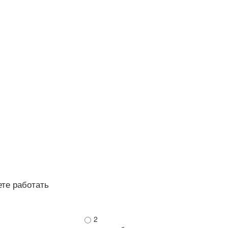
ете работать
2