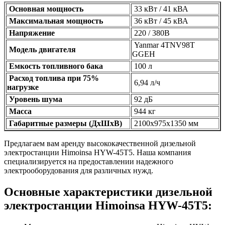
Основная мощность
33 кВт / 41 кВА
Максимальная мощность
36 кВт / 45 кВА
Напряжение
220 / 380В
Yanmar
4TNV98T
Модель двигателя
GGEH
Емкость топливного бака
100 л
Расход топлива при 75%
6,94 л/ч
нагрузке
Уровень шума
92 дБ
Масса
944 кг
Габаритные размеры (ДхШхВ)
2100х975х1350 мм
Предлагаем вам аренду высококачественной дизельной
электростанции Himoinsa HYW-45T5. Наша компания
специализируется на предоставлении надежного
электрооборудования для различных нужд.
Основные характеристики дизельной
электростанции Himoinsa HYW-45T5: