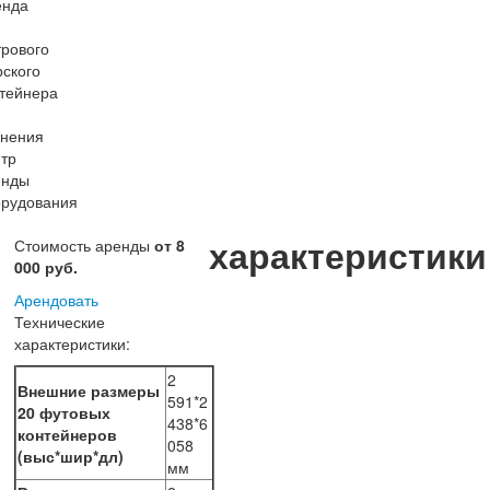
характеристики
Стоимость аренды
от 8
000 руб.
Арендовать
Технические
характеристики:
2
Внешние размеры
591*2
20 футовых
438*6
контейнеров
058
(выс*шир*дл)
мм