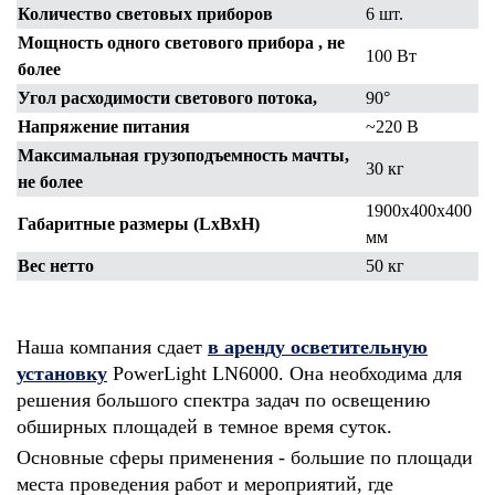
Количество световых приборов
6 шт.
Мощность одного светового прибора , не
100 Вт
более
Угол расходимости светового потока,
90°
Напряжение питания
~220 В
Максимальная грузоподъемность мачты,
30 кг
не более
1900х400х400
Габаритные размеры (LxBxH)
мм
Вес нетто
50 кг
Наша компания сдает
в аренду осветительную
установку
PowerLight LN6000. Она необходима для
решения большого спектра задач по освещению
обширных площадей в темное время суток.
Основные сферы применения - большие по площади
места проведения работ и мероприятий, где