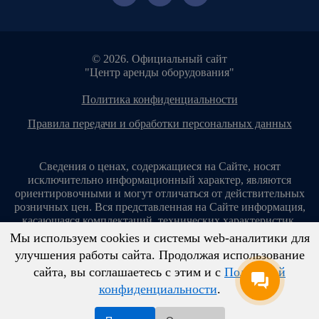
© 2026. Официальный сайт
"Центр аренды оборудования"
политика конфиденциальности
правила передачи и обработки персональных данных
Сведения о ценах, содержащиеся на Сайте, носят
исключительно информационный характер, являются
ориентировочными и могут отличаться от действительных
розничных цен. Вся представленная на Сайте информация,
касающаяся комплектаций, технических характеристик,
цветовых сочетаний, стоимости услуг, сервисного
Мы используем cookies и системы web-аналитики для
обслуживания, дополнительного оборудования, условий
улучшения работы сайта. Продолжая использование
аренды оборудования и т. п., ни при каких условиях не
сайта, вы соглашаетесь с этим и с
Политикой
является публичной офертой, определяемой положениями
ст. 437 Гражданского кодекса Российской Федерации.
конфиденциальности
.
Копирование материалов с сайта без разрешения запрещено!