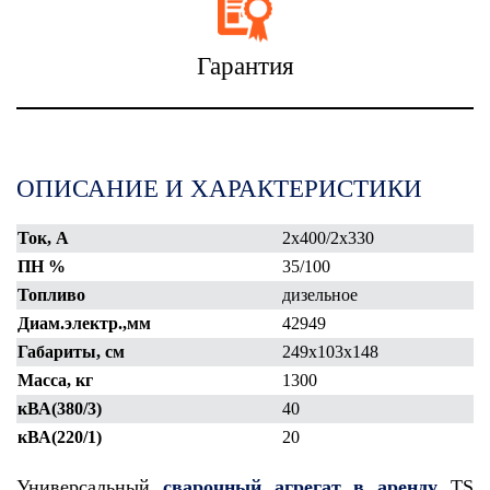
Гарантия
ОПИСАНИЕ И ХАРАКТЕРИСТИКИ
Ток, А
2х400/2x330
ПН %
35/100
Топливо
дизельное
Диам.электр.,мм
42949
Габариты, см
249x103x148
Масса, кг
1300
кВА(380/3)
40
кВА(220/1)
20
Универсальный
сварочный агрегат в аренду
TS