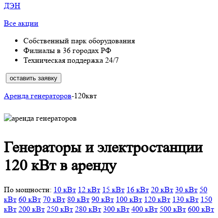
ДЭН
Все акции
Собственный парк оборудования
Филиалы в 36 городах РФ
Техническая поддержка 24/7
оставить заявку
Аренда генераторов
-120квт
Генераторы и электростанции
120 кВт в аренду
По мощности:
10 кВт
12 кВт
15 кВт
16 кВт
20 кВт
30 кВт
50
кВт
60 кВт
70 кВт
80 кВт
90 кВт
100 кВт
120 кВт
130 кВт
150
кВт
200 кВт
250 кВт
280 кВт
300 кВт
400 кВт
500 кВт
600 кВт