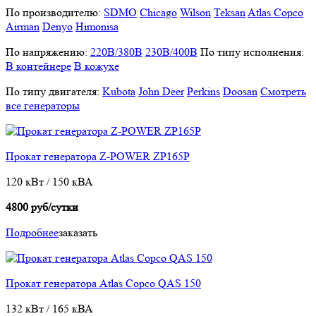
По производителю:
SDMO
Chicago
Wilson
Teksan
Atlas Copco
Airman
Denyo
Himonisa
По напряжению:
220В/380В
230В/400В
По типу исполнения:
В контейнере
В кожухе
По типу двигателя:
Kubota
John Deer
Perkins
Doosan
Смотреть
все генераторы
Прокат генератора Z-POWER ZP165P
120 кВт / 150 кВА
4800 руб/сутки
Подробнее
заказать
Прокат генератора Atlas Copco QAS 150
132 кВт / 165 кВА