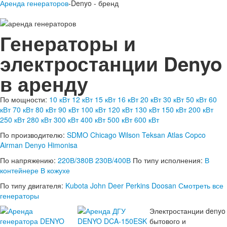
Аренда генераторов
-Denyo - бренд
Генераторы и
электростанции Denyo
в аренду
По мощности:
10 кВт
12 кВт
15 кВт
16 кВт
20 кВт
30 кВт
50 кВт
60
кВт
70 кВт
80 кВт
90 кВт
100 кВт
120 кВт
130 кВт
150 кВт
200 кВт
250 кВт
280 кВт
300 кВт
400 кВт
500 кВт
600 кВт
По производителю:
SDMO
Chicago
Wilson
Teksan
Atlas Copco
Airman
Denyo
Himonisa
По напряжению:
220В/380В
230В/400В
По типу исполнения:
В
контейнере
В кожухе
По типу двигателя:
Kubota
John Deer
Perkins
Doosan
Смотреть все
генераторы
Электростанции denyo
бытового и