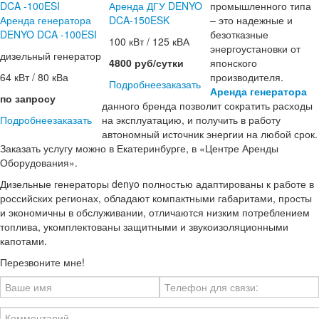
Аренда ДГУ DENYO
промышленного типа
Аренда генератора
DCA-150ESK
– это надежные и
DENYO DCA -100ESI
безотказные
100 кВт / 125 кВА
энергоустановки от
дизельный генератор
4800 руб/сутки
японского
64 кВт / 80 кВа
производителя.
Подробнее
заказать
Аренда генератора
по запросу
данного бренда позволит сократить расходы
Подробнее
заказать
на эксплуатацию, и получить в работу
автономный источник энергии на любой срок.
Заказать услугу можно в Екатеринбурге, в «Центре Аренды
Оборудования».
Дизельные генераторы denyo полностью адаптированы к работе в
российских регионах, обладают компактными габаритами, просты
и экономичны в обслуживании, отличаются низким потреблением
топлива, укомплектованы защитными и звукоизоляционными
капотами.
Перезвоните мне!