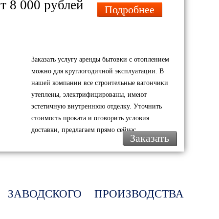
т 8 000 рублей
Подробнее
Заказать услугу аренды бытовки с отоплением
можно для круглогодичной эксплуатации. В
ельное
ОАО "Белсталь" горно
ООО "Кроно
нашей компании все строительные вагончики
 - 5"
металлургический комбинат
Башкортост
утеплены, электрифицированы, имеют
эстетичную внутреннюю отделку. Уточнить
стоимость проката и оговорить условия
доставки, предлагаем прямо сейчас.
Заказать
ЗАВОДСКОГО ПРОИЗВОДСТВА