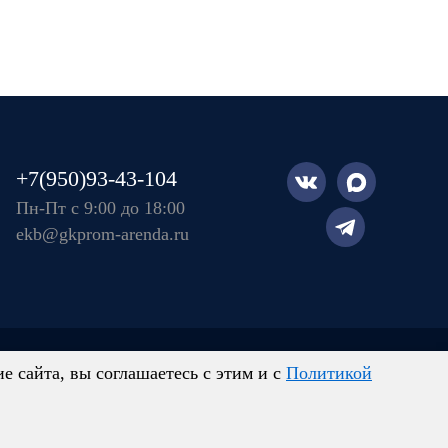
+7(950)93-43-104
Пн-Пт с 9:00 до 18:00
ekb@gkprom-arenda.ru
правила передачи и обработки персональных данных
 сайта, вы соглашаетесь с этим и с
Политикой
ыми и могут отличаться от действительных
товых сочетаний, стоимости услуг, сервисного
ется публичной офертой, определяемой положениями