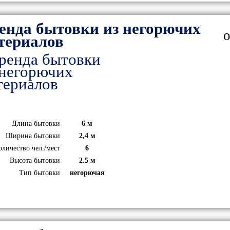
енда бытовки из негорючих
о
териалов
Длина бытовки
6 м
Ширина бытовки
2,4 м
оличество чел./мест
6
Высота бытовки
2.5 м
Тип бытовки
негорючая