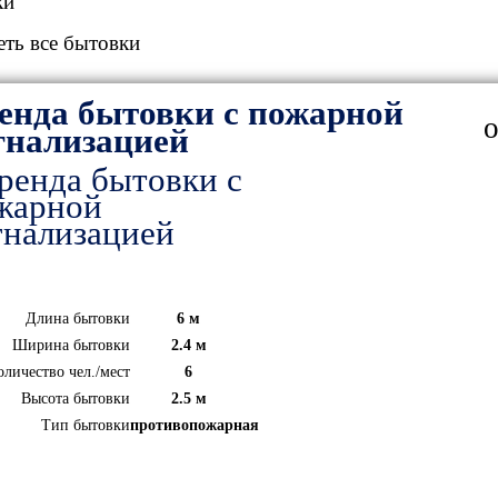
ки
ть все бытовки
енда бытовки с пожарной
о
гнализацией
Длина бытовки
6 м
Ширина бытовки
2.4 м
оличество чел./мест
6
Высота бытовки
2.5 м
Тип бытовки
противопожарная