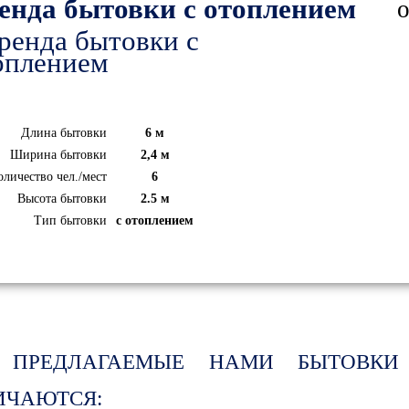
енда бытовки с отоплением
о
Длина бытовки
6 м
ООО
ООО "Строит
Ширина бытовки
2,4 м
"Нефтегазстройинвест"
управление
 "Тиссен
оличество чел./мест
6
х" Южного
СКРУ-2
Высота бытовки
2.5 м
Тип бытовки
с отоплением
 ПРЕДЛАГАЕМЫЕ НАМИ БЫТОВКИ 
ИЧАЮТСЯ: