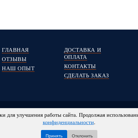
ГЛАВНАЯ
ДОСТАВКА И
ОПЛАТА
ОТЗЫВЫ
КОНТАКТЫ
НАШ ОПЫТ
СДЕЛАТЬ ЗАКАЗ
политика конфиденциальности
и для улучшения работы сайта. Продолжая использование
ключительно информационный характер, являются ориентировочн
конфиденциальности
.
ция, касающаяся комплектаций, технических характеристик, цве
й аренды оборудования и т. п., ни при каких условиях не явля
Принять
Отклонить
 Копирование материалов с сайта без разрешения запрещено!