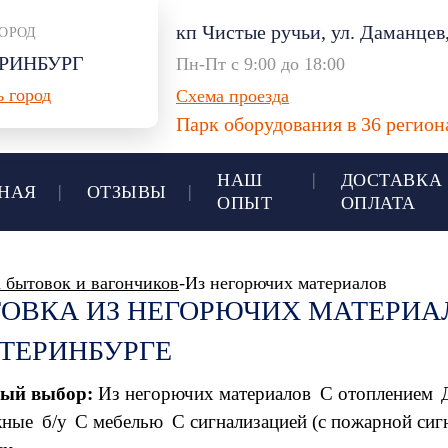
кп Чистые ручьи, ул. Даманцев,
ОРОД
РИНБУРГ
Пн-Пт с 9:00 до 18:00
 город
Схема проезда
Парк оборудования в 36 регио
НАШ
ДОСТАВКА
НАЯ
ОТЗЫВЫ
ОПЫТ
ОПЛАТА
 бытовок и вагончиков
-Из негорючих материалов
ОВКА ИЗ НЕГОРЮЧИХ МАТЕРИАЛ
ТЕРИНБУРГЕ
ый выбор:
Из негорючих материалов
С отоплением
жные
б/у
С мебелью
С сигнализацией (с пожарной сиг