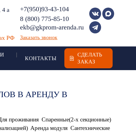
+7(950)93-43-104
 4 а
8 (800) 775-85-10
ekb@gkprom-arenda.ru
Заказать звонок
нах РФ
 И
СДЕЛАТЬ
КОНТАКТЫ
ЗАКАЗ
ОВ В АРЕНДУ В
Для проживания
Спаренные(2-х секционные)
нализацией)
Аренда модуля
Сантехнические