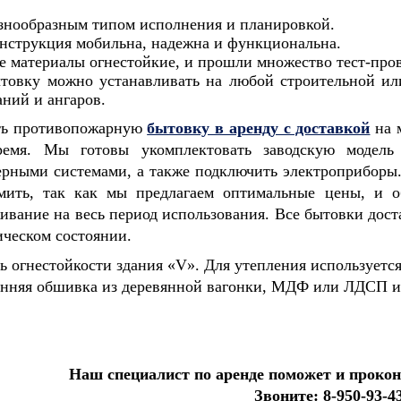
знообразным типом исполнения и планировкой.
нструкция мобильна, надежна и функциональна.
е материалы огнестойкие, и прошли множество тест-пров
товку можно устанавливать на любой строительной ил
аний и ангаров.
ть противопожарную
бытовку в аренду с доставкой
на 
ремя. Мы готовы укомплектовать заводскую модель
рными системами, а также подключить электроприборы
мить, так как мы предлагаем оптимальные цены, и о
ивание на весь период использования. Все бытовки дост
ическом состоянии.
ь огнестойкости здания «V». Для утепления используетс
нняя обшивка из деревянной вагонки, МДФ или ЛДСП и
Наш специалист по аренде поможет и прокон
Звоните: 8-950-93-4