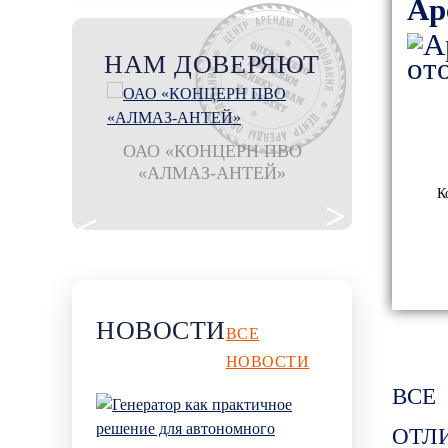
Ар
НАМ ДОВЕРЯЮТ
оношпан
ОАО «КОНЦЕРН ПВО
остан"
«АЛМАЗ-АНТЕЙ»
филиал ООО
К
Шахтбау Гмб
рудника 
НОВОСТИ
ВСЕ
НОВОСТИ
ВСЕ
ОТЛ